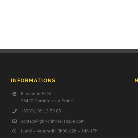
INFORMATIONS
6, avenue Eiffel
78420 Carrières-sur-Seine
+33(0)1 39 13 59 85
contact@gbr-criminalistique.com
Lundi – Vendredi : 9h00-12h – 14h-17h